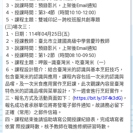
３、說課時間：預錄影片，上架後Email通知
４、授課時間：第3-4節（時間10:10-12:00）
５、課程主題：雙城印記－跨校班服共創專題
(三)場次三：
１、日期：114年04月25日(五)
２、授課教師：臺北市立建國高級中學曾慶玲教師
３、說課時間：預錄影片，上架後Email通知
４、授課時間：第1-2節（時間08:10-09:50）
５、課程主題：呷飯—識臺灣米、吃臺灣米（一）
６、課程設計簡介：結合臺灣米的認識與基本烹飪技巧，
包含臺灣米的認識與應用，課程內容包括一次米的認識與
品嚐，及一次米食應用實作烹飪課，此次觀課內容是臺灣
特色米的認識品嚐與菜單設計，下一週會進行烹飪實作。
三、報名方式及活動頁面如下： (
https://bit.ly/3F4k3dG
)，
報名成功者承辦單位將寄發電子郵件通知，故請務必留下
正確（常用）之郵件信箱。
四、課程結束後請協助填寫公開授課紀錄表，完成填寫者
依實 際授課時數，核予教師在職進修網研習時數。