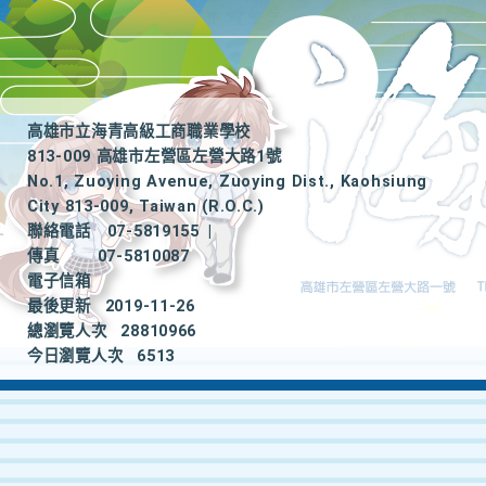
高雄市立海青高級工商職業學校
813-009 高雄市左營區左營大路1號
No.1, Zuoying Avenue, Zuoying Dist., Kaohsiung
City 813-009, Taiwan (R.O.C.)
聯絡電話
07-5819155
|
傳真
07-5810087
電子信箱
最後更新
2019-11-26
總瀏覽人次
28810966
今日瀏覽人次
6513