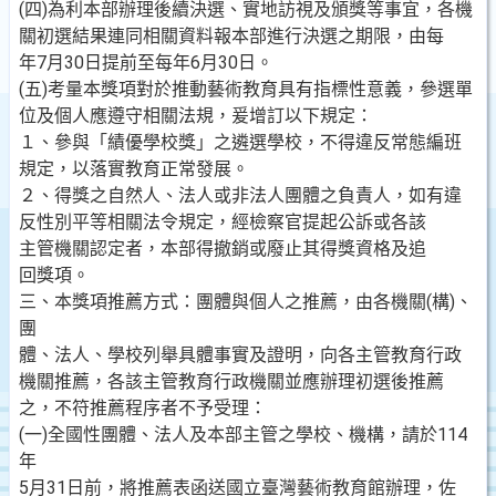
(四)為利本部辦理後續決選、實地訪視及頒獎等事宜，各機
關初選結果連同相關資料報本部進行決選之期限，由每
年7月30日提前至每年6月30日。
(五)考量本獎項對於推動藝術教育具有指標性意義，參選單
位及個人應遵守相關法規，爰增訂以下規定：
１、參與「績優學校獎」之遴選學校，不得違反常態編班
規定，以落實教育正常發展。
２、得獎之自然人、法人或非法人團體之負責人，如有違
反性別平等相關法令規定，經檢察官提起公訴或各該
主管機關認定者，本部得撤銷或廢止其得獎資格及追
回獎項。
三、本獎項推薦方式：團體與個人之推薦，由各機關(構)、
團
體、法人、學校列舉具體事實及證明，向各主管教育行政
機關推薦，各該主管教育行政機關並應辦理初選後推薦
之，不符推薦程序者不予受理：
(一)全國性團體、法人及本部主管之學校、機構，請於114
年
5月31日前，將推薦表函送國立臺灣藝術教育館辦理，佐