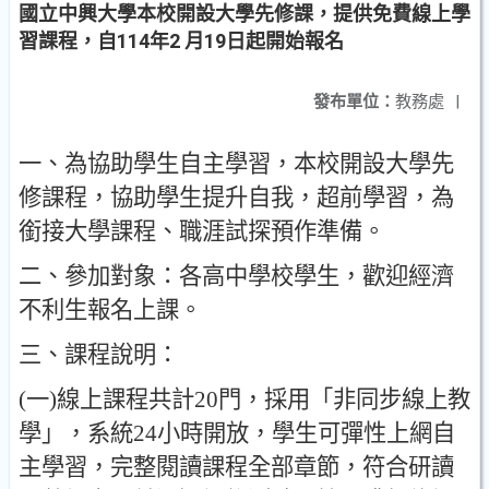
國立中興大學本校開設大學先修課，提供免費線上學
習課程，自114年2 月19日起開始報名
發布單位：
教務處
|
一
、
為協助學生自主學習
，
本校開設大學先
修課程
，
協助學生提升自我
，
超前學習
，
為
銜接大學課程
、
職涯試探預作準備
。
二
、
參加對象
：
各高中學校學生
，
歡迎經濟
不利生報名上課
。
三
、
課程說明
：
(
一
)
線上課程共計
20
門
，
採用
「
非同步線上教
學
」，
系統
24
小時開放
，
學生可彈性上網自
主學習
，
完整閱讀課程全部章節
，
符合研讀