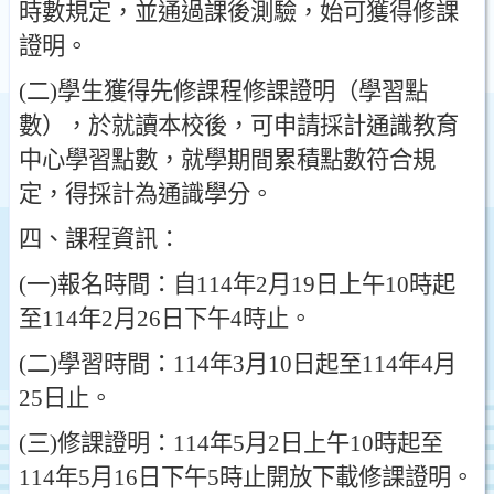
時數規定
，
並通過課後測驗
，
始可獲得修課
證明
。
(
二
)
學生獲得先修課程修課證明
（
學習點
數
），
於就讀本校後
，
可申請採計通識教育
中心學習點數
，
就學期間累積點數符合規
定
，
得採計為通識學分
。
四
、
課程資訊
：
(
一
)
報名時間
：
自
114
年
2
月
19
日上午
10
時起
至
114
年
2
月
26
日下午
4
時止
。
(
二
)
學習時間
：
114
年
3
月
10
日起至
114
年
4
月
25
日止
。
(
三
)
修課證明
：
114
年
5
月
2
日上午
10
時起至
114
年
5
月
16
日下午
5
時止開放下載修課證明
。