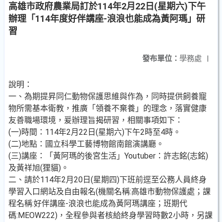
高雄市政府農業局訂於114年2月22日(星期六)下午
辦理「114年度好伴講座-浪浪也能成為黃阿瑪」研
習
發布單位：
學務處
|
說明：
一、為期提昇同仁動物保護思維與作為，同時提供飼養寵
物所需基本衛教，推廣「領養不棄養」的理念，落實健康
友善職場環境，爰辦理旨揭研習，相關事項如下：
(一)時間：114年2月22日(星期六)下午2時至4時。
(二)地點：國立科學工藝博物館南館演講廳。
(三)講座：「黃阿瑪的後宮生活」Youtuber：許志銘(志銘)
及黃祥旭(狸貓)。
二、請於114年2月20日(星期四)下班前逕至公務人員終身
學習入口網站及自由報名(機關名稱:高雄市動物保護處；課
程名稱:好伴講座-浪浪也能成為黃阿瑪講座；班期代
碼:MEOW222)，全程參與者核給終身學習時數2小時，另課