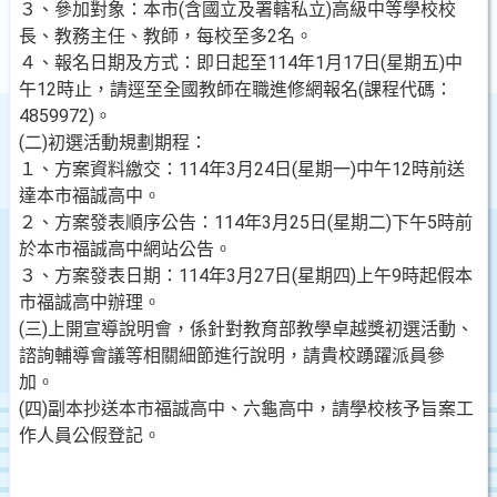
３、參加對象：本市(含國立及署轄私立)高級中等學校校
長、教務主任、教師，每校至多2名。
４、報名日期及方式：即日起至114年1月17日(星期五)中
午12時止，請逕至全國教師在職進修網報名(課程代碼：
4859972)。
(二)初選活動規劃期程：
１、方案資料繳交：114年3月24日(星期一)中午12時前送
達本市福誠高中。
２、方案發表順序公告：114年3月25日(星期二)下午5時前
於本市福誠高中網站公告。
３、方案發表日期：114年3月27日(星期四)上午9時起假本
市福誠高中辦理。
(三)上開宣導說明會，係針對教育部教學卓越獎初選活動、
諮詢輔導會議等相關細節進行說明，請貴校踴躍派員參
加。
(四)副本抄送本市福誠高中、六龜高中，請學校核予旨案工
作人員公假登記。