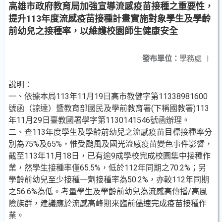
高雄市政府教育局加強宣導流感疫苗接種之重要性，
提升113年度流感疫苗接種計畫實施對象學生及學齡
前幼兒之接種率，以維護校園師生健康安全
發布單位：
學務處
|
說明：
一、依據本局113年11月19日高市教健字第11338981600
號函（諒達）暨教育部國民及學前教育署(下稱國教署)113
年11月29日臺教國署學字第1130141546號函辦理。
二、查113年度學生及學齡前幼兒之流感疫苗目標接種率分
別為75%及65%，惟受颱風及國光流感疫苗變色事件影響，
截至113年11月18日，已有逾9成學校完成校園集中接種作
業，然學生接種率僅65.5%，低於112年同期之70.2%；另
學齡前幼兒至少接種一劑接種率為50.2%，亦較112年同期
之56.6%為低。考量學生及學齡前幼兒為流感高傳播/高風
險族群，建議應於流感高峰期來臨前儘速完成疫苗接種作
業。