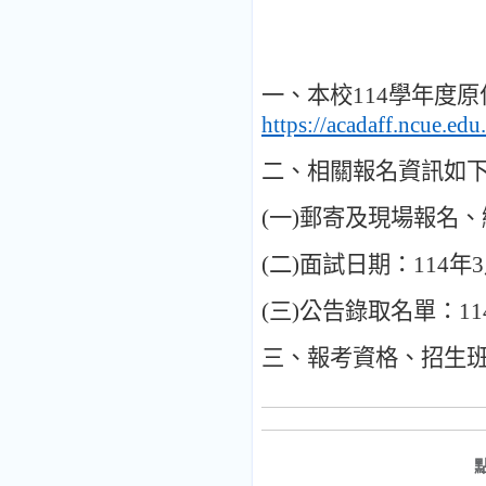
一、本校
114
學年度原
https://acadaff.ncue.edu
二
、
相關報名資訊如
(
一
)
郵寄及現場報名
、
(
二
)
面試日期
：
114
年
3
(
三
)
公告錄取名單
：
11
三
、
報考資格
、
招生