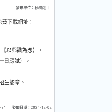
發布單位：
教務處
|
免費下載網址
：
日
【
以郵戳為憑
】。
一日應試
）。
招生簡章
。
-31
|
發佈日期：
2024-12-02