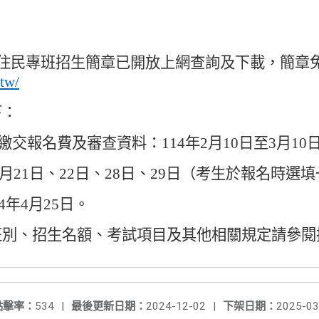
住民專班招生簡章已開放上網查詢及下載
，
簡章
.tw/
下
：
繳交報名費及審查資料
：
114
年
2
月
10
日至
3
月
10
月
21
日
、
22
日
、
28
日
、
29
日
（
考生於報名時選填
4
年
4
月
25
日
。
班別
、
招生名額
、
考試項目及其他相關規定請參閱
點擊率：
534
|
最後更新日期：
2024-12-02
|
下架日期：
2025-03