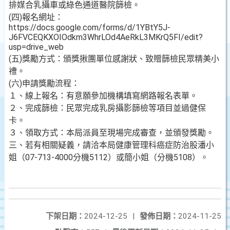
排媒合乳攝車或綠色通道醫院篩檢。
(四)報名網址：
https://docs.google.com/forms/d/1YBtY5J-
J6FVCEQKXOIOdkm3WhrLOd4AeRkL3MKrQ5FI/edit?
usp=drive_web
(五)獎勵方式：頒獎揪團單位感謝狀、致贈篩檢民眾精美小
禮。
(六)申請獎勵流程：
１、線上報名：有意願參加機構填寫網路報名表單。
２、完成篩檢：民眾完成乳房攝影篩檢等項目並過健保
卡。
３、領取方式：本局派員至現場完成審查，並頒發獎勵。
三、若有相關疑義，請洽本局健康管理科癌症防治股潘小
姐（07-713-4000分機5112）或簡小姐（分機5108）。
下架日期：
2024-12-25
|
發佈日期：
2024-11-25