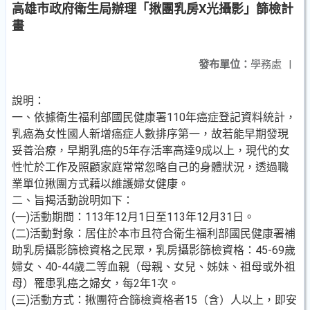
高雄市政府衛生局辦理「揪團乳房X光攝影」篩檢計
畫
發布單位：
學務處
|
說明：
一、依據衛生福利部國民健康署110年癌症登記資料統計，
乳癌為女性國人新增癌症人數排序第一，故若能早期發現
妥善治療，早期乳癌的5年存活率高達9成以上，現代的女
性忙於工作及照顧家庭常常忽略自己的身體狀況，透過職
業單位揪團方式藉以維護婦女健康。
二、旨揭活動說明如下：
(一)活動期間：113年12月1日至113年12月31日。
(二)活動對象：居住於本市且符合衛生福利部國民健康署補
助乳房攝影篩檢資格之民眾，乳房攝影篩檢資格：45-69歲
婦女、40-44歲二等血親（母親、女兒、姊妹、祖母或外祖
母）罹患乳癌之婦女，每2年1次。
(三)活動方式：揪團符合篩檢資格者15（含）人以上，即安