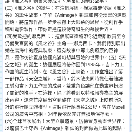
讓《風之谷》動畫大獲成功、房長紅的精彩故事。
(三)《風之谷》的誕生：在這個展區，觀眾將能發掘《風之
谷》的誕生故事，了解《Animage》雜誌如何從漫畫的連載
開始，將這部作品一步步被搬上大銀幕的過程。從創作手
稿到電影製作，帶你走進這段傳奇誕生的幕後世界。
(四)受歡迎的娜烏西卡：這個展區還將帶你近距離欣賞至今
仍備受喜愛的《風之谷》主角——娜烏西卡。我們特別展出
她在腐海中的經典裝束，還有故事中等比例還原的巨神
兵，讓你彷彿置身這個充滿幻想與冒險的世界中。(五)《天
空之城》的誕生：這個展區將帶你回到1985年，吉卜力工
作室的誕生時刻。在《風之谷》上映後，工作室推出了第
一部作品《天空之城》。當時，鈴木敏夫同時擔任著雜誌
主編和吉卜力工作室的成員，雙重角色讓他在動畫界扮演
了關鍵的推手。在這裡，除了將看到以特輯報導為主的展
出內容，還會首度展出宮崎駿在《天空之城》上映前所設
計的飛行船立體模型。這艘飛行船長達2公尺，曾在Maxell
公司的廣告中亮相，34年後依然完好無損地保存著。
(六)全球首次展出！大型立體造景，彷彿置身動畫世界裡：
以龍貓巴士穿過《Animage》雜誌的封面做為此區的起點，