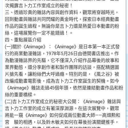
次揭露吉卜力工作室成立的秘密！
三、透過珍貴的雜誌內容與創作資料，觀眾將穿越時光，
回到動畫與雜誌共同閃耀的黃金時代，探索日本經典動畫
作品的誕生過程。無論你是吉卜力還是熱愛日本動畫的粉
絲，這場展覽你一定不能錯過！。
四、重點展區介紹
(一)關於《Animage》：《Animage》是日本第一本正式發
行的商業動漫雜誌，1978年5月26日由德間書店推出。作
為動漫雜誌界的先驅，它不僅深入介紹作品幕後的故事和
業界動態，還分享創作者和製作團隊的訪談，搭配精選圖
片搶先看，讓粉絲們大呼過癮。特別的是，《風之谷》被
改編成動畫電影後，成為吉卜力工作室誕生的契機。如今
《Animage》雜誌走過45個年頭，依然是連結動畫作品和粉
絲的重要橋樑。
(二)吉卜力工作室成立的秘密大公開：《Animage》雜誌與
吉卜力工作室的成立有著深厚淵源。在這次展覽中，觀眾
將能一窺《Animage》如何促成兩位動畫大師——高畑勲和
宮 駿的相遇，以及鈴木敏夫如何在幕後扮演關鍵推手，