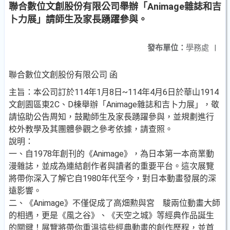
聯合數位文創股份有限公司舉辦「Animage雜誌和吉
卜力展」請師生及家長踴躍參與。
發布單位：
學務處
|
聯合數位文創股份有限公司 函
主旨：本公司訂於114年1月8日~114年4月6日於華山1914
文創園區東2C、D棟舉辦「Animage雜誌和吉卜力展」，敬
請協助公告周知，鼓勵師生及家長踴躍參與，並規劃進行
校外教學及其團體參觀之參考依據，請查照。
說明：
一、自1978年創刊的《Animage》，為日本第一本商業動
漫雜誌，並成為連結創作者與讀者的重要平台。這次展覽
將帶你深入了解它自1980年代至今，對日本動畫發展的深
遠影響。
二、《Animage》不僅促成了高畑勲與宮 駿兩位動畫大師
的相遇，更是《風之谷》、《天空之城》等經典作品誕生
的關鍵！展覽將帶你重溫這些經典動畫的創作歷程，並首