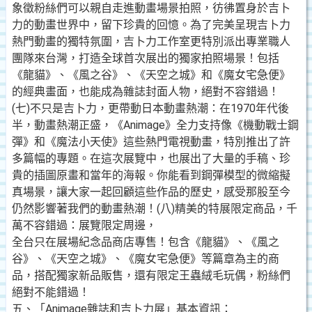
象徵粉絲們可以親自走進動畫場景拍照，彷彿置身於吉卜
力的動畫世界中，留下珍貴的回憶。為了完美呈現吉卜力
熱門動畫的獨特氛圍，吉卜力工作室更特別派出專業職人
團隊來台灣，打造全球首次展出的獨家拍照場景！包括
《龍貓》、《風之谷》、《天空之城》和《魔女宅急便》
的經典畫面，也能成為雜誌封面人物，絕對不容錯過！
(七)不只是吉卜力，更帶動日本動畫熱潮：在1970年代後
半，動畫熱潮正盛，《Animage》全力支持像《機動戰士鋼
彈》和《魔法小天使》這些熱門電視動畫，特別推出了許
多篇幅的專題。在這次展覽中，也展出了大量的手稿、珍
貴的插圖原畫和當年的海報。你能看到鋼彈模型的微縮擬
真場景，讓大家一起回顧這些作品的歷史，感受那股至今
仍然影響著我們的動畫熱潮！(八)精美的特展限定商品，千
萬不容錯過：展覽限定周邊，
全台只在展場紀念品商店專售！包含《龍貓》、《風之
谷》、《天空之城》、《魔女宅急便》等篇章為主的商
品，搭配獨家新品販售，還有限定王蟲絨毛玩偶，粉絲們
絕對不能錯過！
五、「Animage雜誌和吉卜力展」基本資訊：