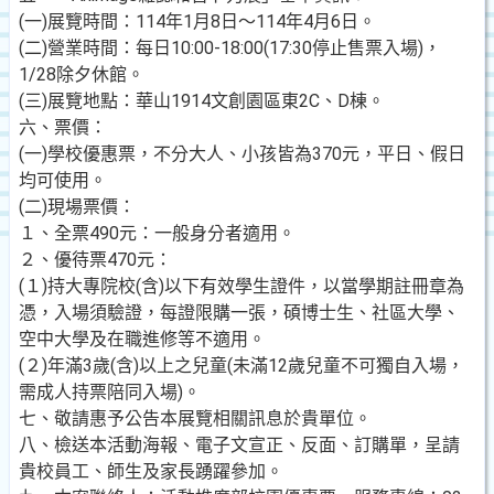
(一)展覽時間：114年1月8日～114年4月6日。
(二)營業時間：每日10:00-18:00(17:30停止售票入場)，
1/28除夕休館。
(三)展覽地點：華山1914文創園區東2C、D棟。
六、票價：
(一)學校優惠票，不分大人、小孩皆為370元，平日、假日
均可使用。
(二)現場票價：
１、全票490元：一般身分者適用。
２、優待票470元：
(１)持大專院校(含)以下有效學生證件，以當學期註冊章為
憑，入場須驗證，每證限購一張，碩博士生、社區大學、
空中大學及在職進修等不適用。
(２)年滿3歲(含)以上之兒童(未滿12歲兒童不可獨自入場，
需成人持票陪同入場)。
七、敬請惠予公告本展覽相關訊息於貴單位。
八、檢送本活動海報、電子文宣正、反面、訂購單，呈請
貴校員工、師生及家長踴躍參加。