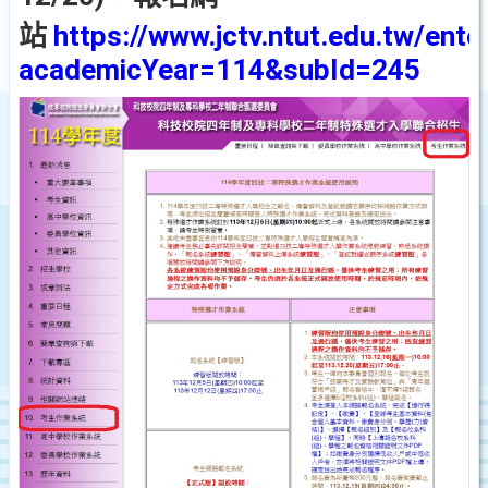
站
https://www.jctv.ntut.edu.tw/ent
academicYear=114&subId=245