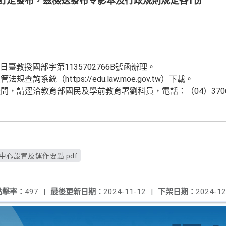
A號令訂定發布，茲檢送發布令影本及行政規則規定各1份
日臺教授國部字第1135702766B號函辦理。
詢系統（https://edu.law.moe.gov.tw）下載。
，請逕洽教育部國民及學前教育署劉科員，電話：（04）3706-
中心設置及運作要點.pdf
點擊率：
497
|
最後更新日期：
2024-11-12
|
下架日期：
2024-12