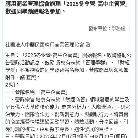
應用商業管理協會辦理「2025冬令營-高中企管營」
歡迎同學踴躍報名參加。
發布單位：
學務處
|
社團法人中華民國應用商業管理協會 函
主旨：「2025冬令營-高中企管營」開始報名，敬請協助公
告營隊活動訊息，鼓勵 貴校有志於「管理學群」、「財經
學群」科系探索的同學踴躍報名參加。營隊簡章與海報如
附件，請 查照。
說明：
一、營隊名稱:「高中企管營」
二、營隊宗旨:培養有志於「財經商管」領域發展的學生及
早具備六大基礎核心能力: 問題分析力、人際溝通力、思考
決策力、團隊合作力、創新創意力、規劃執行力。將真實
的商業經營情境透過互動學習、體驗活動、分享回饋、引
導討論的模式，達到探索專長，適性發展的目標。
三、營隊日期：2025年02月07日(週五)~02月09日(週日)