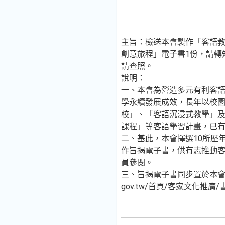
主旨：檢送本會製作「客語
創意旅程」電子書1份，請轉
請查照。
說明：
一、本會為營造多元有利客
學永續發展成效，長年以校
校」、「客語沉浸式教學」
課程」等客語學習計畫，已
二、基此，本會擇選10所歷
作旨揭電子書，供有志推動
員參閱。
三、旨揭電子書同步置於本會官方網
gov.tw/首頁/客家文化推廣