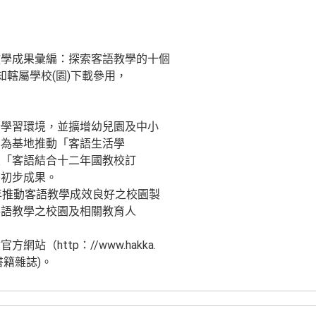
教學成果彙編：探索客語教學的十個
知轄屬學校(園)下載參用，
語學習環境，並擴增幼兒園及中小
園為基地推動「客語生活學
及「客語結合十二年國教校訂
有初步成果。
年推動客語教學成效良好之校園製
客語教學之校園及相關教育人
站（http：//www.hakka.
/書籍雜誌)。