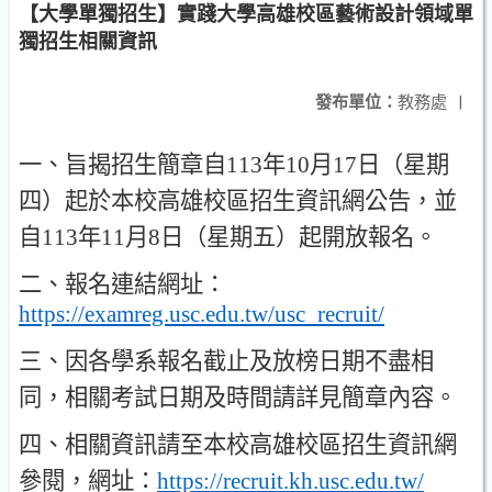
【大學單獨招生】實踐大學高雄校區藝術設計領域單
獨招生相關資訊
發布單位：
教務處
|
一
、
旨揭招生簡章自
113
年
10
月
17
日
（
星期
四
）
起於本校高雄校區招生資訊網公告
，
並
自
113
年
11
月
8
日
（
星期五
）
起開放報名
。
二
、
報名連結網址
：
https://examreg.usc.edu.tw/usc_recruit/
三
、
因各學系報名截止及放榜日期不盡相
同
，
相關考試日期及時間請詳見簡章內容
。
四
、
相關資訊請至本校高雄校區招生資訊網
參閱
，
網址
：
https://recruit.kh.usc.edu.tw/