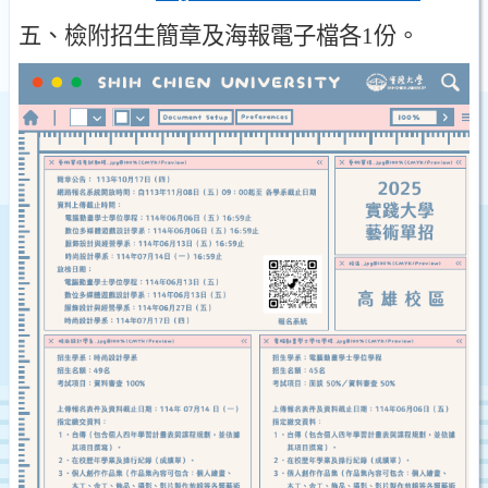
五
、
檢附招生簡章及海報電子檔各
1
份
。