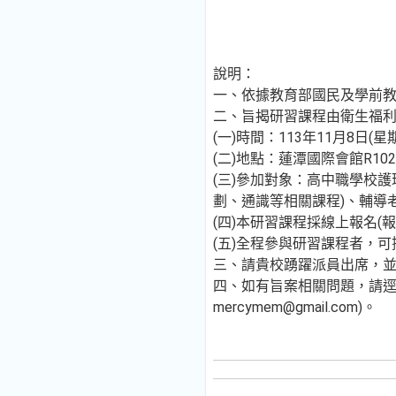
說明：
一、依據教育部國民及學前教育署
二、旨揭研習課程由衛生福
(一)時間：113年11月8日(
(二)地點：蓮潭國際會館R10
(三)參加對象：高中職學校
劃、通識等相關課程)、輔導
(四)本研習課程採線上報名(報名網
(五)全程參與研習課程者，
三、請貴校踴躍派員出席，
四、如有旨案相關問題，請逕洽
mercymem@gmail.com)。