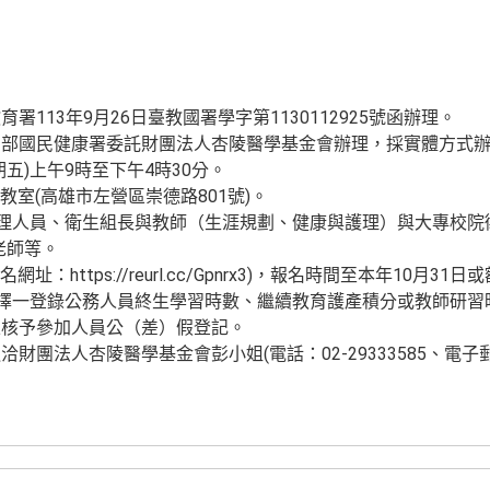
113年9月26日臺教國署學字第1130112925號函辦理。
利部國民健康署委託財團法人杏陵醫學基金會辦理，採實體方式
星期五)上午9時至下午4時30分。
2教室(高雄市左營區崇德路801號)。
護理人員、衛生組長與教師（生涯規劃、健康與護理）與大專校院
老師等。
址：https://reurl.cc/Gpnrx3)，報名時間至本年10月31
可擇一登錄公務人員終生學習時數、繼續教育護產積分或教師研習時
並核予參加人員公（差）假登記。
財團法人杏陵醫學基金會彭小姐(電話：02-29333585、電子