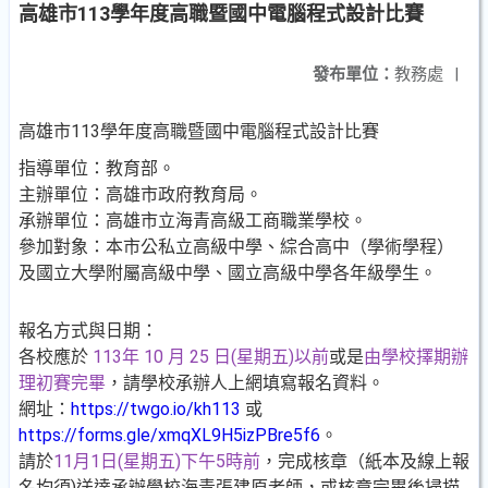
高雄市113學年度高職暨國中電腦程式設計比賽
發布單位：
教務處
|
高雄市113學年度高職暨國中電腦程式設計比賽
指導單位：教育部。
主辦單位：高雄市政府教育局。
承辦單位：高雄市立海青高級工商職業學校。
參加對象：本市公私立高級中學、綜合高中（學術學程）
及國立大學附屬高級中學、國立高級中學各年級學生。
報名方式與日期：
各校應於
113年 10 月 25 日(星期五)以前
或是
由學校擇期辦
理初賽完畢
，請學校承辦人上網填寫報名資料。
網址：
https://twgo.io/kh113
或
https://forms.gle/xmqXL9H5izPBre5f6
。
請於
11月1日(星期五)下午5時前
，完成核章（紙本及線上報
名均須)送達承辦學校海青張建原老師，或核章完畢後掃描