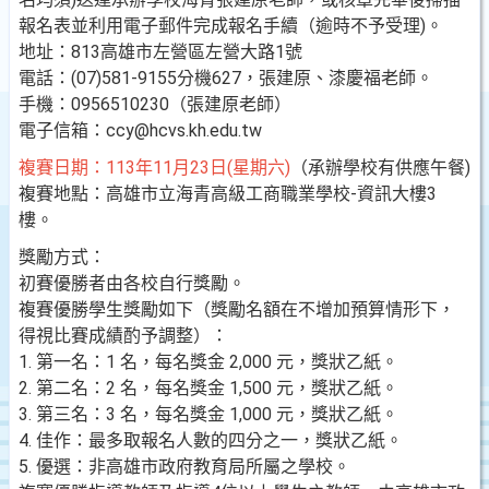
報名表並利用電子郵件完成報名手續（逾時不予受理)。
地址：813高雄市左營區左營大路1號
電話：(07)581-9155分機627，張建原、漆慶福老師。
手機：0956510230（張建原老師）
電子信箱：ccy@hcvs.kh.edu.tw
複賽日期：113年11月23日(星期六)
（承辦學校有供應午餐)
複賽地點：高雄市立海青高級工商職業學校-資訊大樓3
樓。
獎勵方式：
初賽優勝者由各校自行獎勵。
複賽優勝學生獎勵如下（獎勵名額在不增加預算情形下，
得視比賽成績酌予調整）：
1. 第一名：1 名，每名獎金 2,000 元，獎狀乙紙。
2. 第二名：2 名，每名獎金 1,500 元，獎狀乙紙。
3. 第三名：3 名，每名獎金 1,000 元，獎狀乙紙。
4. 佳作：最多取報名人數的四分之一，獎狀乙紙。
5. 優選：非高雄市政府教育局所屬之學校。