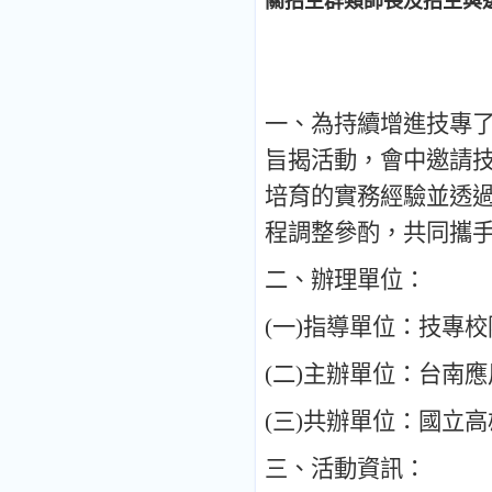
關招生群類師長及招生與
一
、
為持續增進技專
旨揭活動
，
會中邀請
培育的實務經驗並透
程調整參酌
，
共同攜
二
、
辦理單位
：
(
一
)
指導單位
：
技專校
(
二
)
主辦單位
：
台南應
(
三
)
共辦單位
：
國立高
三
、
活動資訊
：