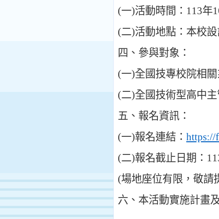
(
一
)
活動時間
：
113
年
1
(
二
)
活動地點
：
本校設
四
、
參與對象
：
(
一
)
全國技專校院相關
(
二
)
全國技術型高中主
五
、
報名資訊
：
(
一
)
報名連結
：
https:
(
二
)
報名截止日期
：
11
(
場地座位有限
，
敬請
六
、
本活動實施計畫