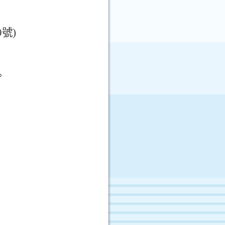
9
號
)
。