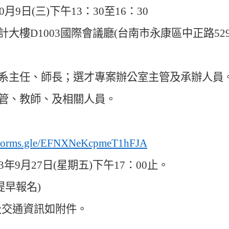
0
月
9
日
(
三
)
下午
13
：30
至
16
：30
計大樓
D1003
國際會議廳
(
台南市永康區中正路
52
系主任
、
師長
；
選才專案辦公室主管及承辦人員
管
、
教師
、
及相關人員
。
//forms.gle/EFNXNeKcpmeT1hFJA
3
年
9
月
27
日
(
星期五
)
下午
17
：00
止
。
提早報名
)
及交通資訊如附件
。