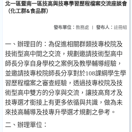
北一區暨南一區技高與技專學習歷程檔案交流座談會
（化工群&食品群）
發布單位：
教務處
|
發布人：
註冊組
一
、
辦理目的
：
為促進相關群類技專校院及
技術型高中間之交流
，
規劃邀請技術型高中
師長分享自身學校之案例及教學輔導經驗
，
並邀請技專校院師長分享對於
108
課綱學生學
習歷程檔案之審查經驗
，
透過技專校院及技
術型高中雙方的分享與交流
，
讓技高育才及
技專選才銜接上有更多依循與共識
，
做為未
來技高輔導及技專升學選才規劃之參考
。
二
、
辦理單位
：