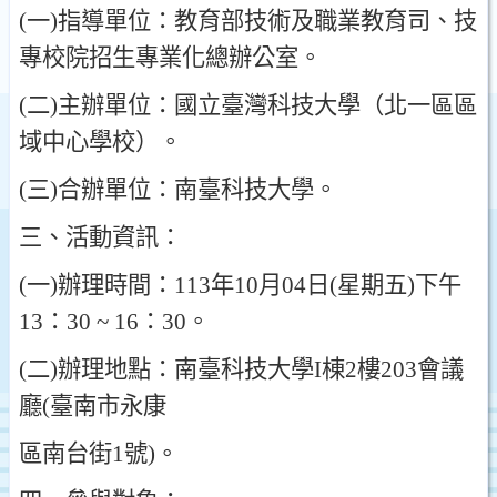
(
一
)
指導單位
：
教育部技術及職業教育司
、
技
專校院招生專業化總辦公室
。
(
二
)
主辦單位
：
國立臺灣科技大學
（
北一區區
域中心學校
）。
(
三
)
合辦單位
：
南臺科技大學
。
三
、
活動資訊
：
(
一
)
辦理時間
：
113
年
10
月
04
日
(
星期五
)
下午
13
：30 ~ 16：30。
(
二
)
辦理地點
：
南臺科技大學
I
棟
2
樓
203
會議
廳
(
臺南市永康
區南台街
1
號
)
。