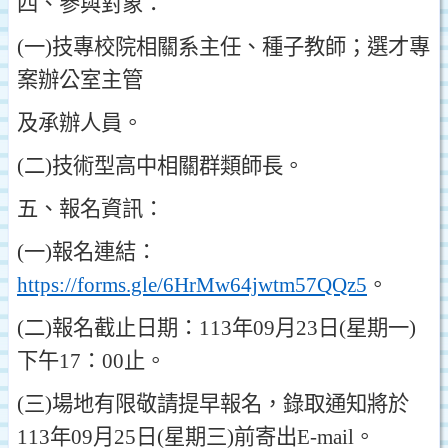
四
、
參與對象
：
(
一
)
技專校院相關系主任
、
種子教師
；
選才專
案辦公室主管
及承辦人員
。
(
二
)
技術型高中相關群類師長
。
五
、
報名資訊
：
(
一
)
報名連結
：
https://forms.gle/6HrMw64jwtm57QQz5
。
(
二
)
報名截止日期
：
113
年
09
月
23
日
(
星期一
)
下午
17
：00
止
。
(
三
)
場地有限敬請提早報名
，
錄取通知將於
113
年
09
月
25
日
(
星期三
)
前寄出
E-mail
。