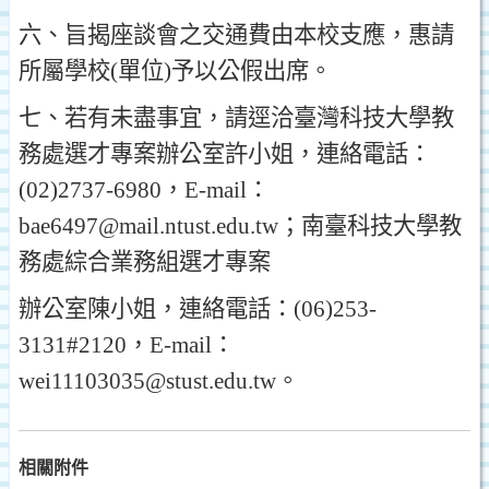
六
、
旨揭座談會之交通費由本校支應
，
惠請
所屬學校
(
單位
)
予以公假出席
。
七
、
若有未盡事宜
，
請逕洽臺灣科技大學教
務處選才專案辦公室許小姐
，
連絡電話
：
(02)2737-6980
，E-mail：
bae6497@mail.ntust.edu.tw；
南臺科技大學教
務處綜合業務組選才專案
辦公室陳小姐
，
連絡電話
：
(06)253-
3131#2120
，E-mail：
wei11103035@stust.edu.tw。
相關附件