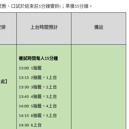
試教、口試於結束前
分鐘響鈴
；準備
分鐘。
1
)
15
安排
上台時間預計
備註
複試時間每人
分鐘
15
抽籤
13:00 1
抽籤，
上台
13:15 2
1
】
資處
抽籤，
上台
13:30 3
2
抽籤，
上台
13:45 4
3
抽籤，
上台
14:00 5
4
抽籤，
上台
14:15 6
5
上台
14:30 6