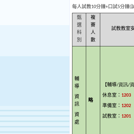
每人試教
分鐘
口試
分鐘
10
+
5
(
甄
複
選
賽
試教教室
科
人
別
數
輔
【輔導
資訊
/
/
導
休息室：
1203
資
略
訊
準備室：
1202
資
試教室：
1201
處