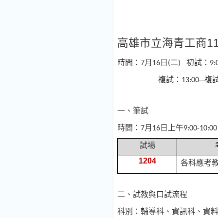
高雄市立海青工商1
時間：
月
日
二
初試：
7
16
(
)
9:
複試：
─複
13:00
一、筆試
時間：
月
日上午
7
16
9:00-10:00
試場
1204
各科應考
二、試教與口試流程
科別：輔導科、資訊科、資