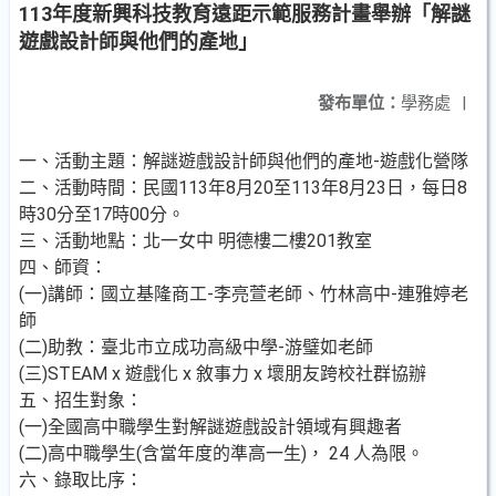
113年度新興科技教育遠距示範服務計畫舉辦「解謎
遊戲設計師與他們的產地」
發布單位：
學務處
|
一、活動主題：解謎遊戲設計師與他們的產地-遊戲化營隊
二、活動時間：民國113年8月20至113年8月23日，每日8
時30分至17時00分。
三、活動地點：北一女中 明德樓二樓201教室
四、師資：
(一)講師：國立基隆商工-李亮萱老師、竹林高中-連雅婷老
師
(二)助教：臺北市立成功高級中學-游璧如老師
(三)STEAM x 遊戲化 x 敘事力 x 壞朋友跨校社群協辦
五、招生對象：
(一)全國高中職學生對解謎遊戲設計領域有興趣者
(二)高中職學生(含當年度的準高一生)， 24 人為限。
六、錄取比序：