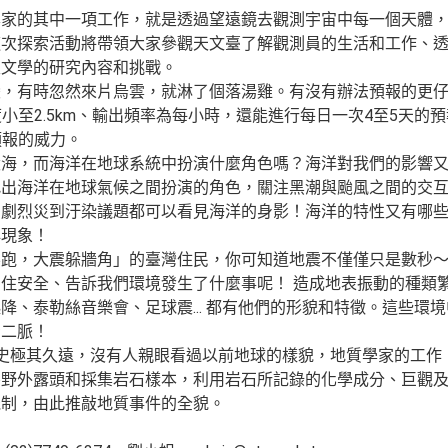
學家的其中一項工作，就是透過望遠鏡去觀測宇宙中每一個天體
這次探索活動將帶領大家參觀天文臺了解觀測員的生活和工作、
天文學的研究內容和挑戰。
變，有時忽然來片烏雲，就淋了個落湯雞。有沒有辦法預報的更
度小至2.5km、輸出頻率為每小時，還能進行每日一次4至5天
預報的威力。
環海，而海洋在地球系統中扮演什麼角色嗎？海洋對我們的影響
找出海洋在地球氣候之間扮演的角色，關注黑潮與颱風之間的交
、劇烈災到汙染議題都可以看見海洋的身影！海洋的特性又有哪
洋現象！
不跑，大震躲牆角」的臺灣住民，你可知道地震不僅僅只是數秒
住安全、告訴我們環境發生了什麼事呢！ 造成地表振動的種類
降、泰勒絲音樂會、足球震... 都有他們的形貌和特徵。這些環
督二脈！
歷史極其久遠，沒有人親眼看過以前地球的樣貌，地質學家的工作
察野外露頭和採集岩石樣本，利用岩石所記錄的化學成分、巨觀
機制，由此推敲地質事件的全貌。