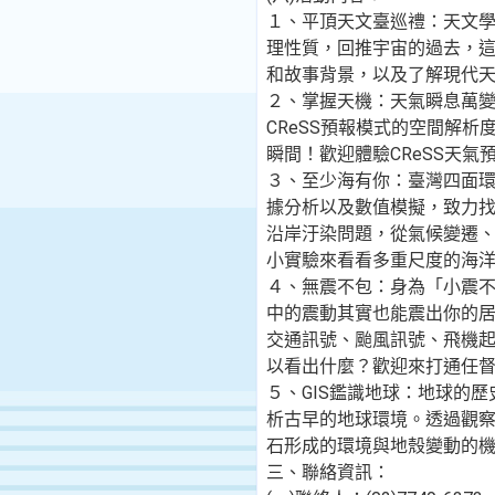
１、平頂天文臺巡禮：天文
理性質，回推宇宙的過去，
和故事背景，以及了解現代
２、掌握天機：天氣瞬息萬
CReSS預報模式的空間解析
瞬間！歡迎體驗CReSS天氣
３、至少海有你：臺灣四面
據分析以及數值模擬，致力
沿岸汙染問題，從氣候變遷
小實驗來看看多重尺度的海
４、無震不包：身為「小震
中的震動其實也能震出你的居
交通訊號、颱風訊號、飛機起
以看出什麼？歡迎來打通任
５、GIS鑑識地球：地球的
析古早的地球環境。透過觀
石形成的環境與地殼變動的
三、聯絡資訊：