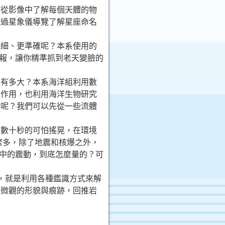
，從影像中了解每個天體的物
透過星象儀導覽了解星座命名
仔細、更準確呢？本系使用的
的預報，讓你精準抓到老天變臉的
又有多大？本系海洋組利用數
互作用，也利用海洋生物研究
些呢？我們可以先從一些流體
～數十秒的可怕搖晃，在環境
繁多，除了地震和核爆之外，
境中的震動，到底怎麼量的？可
，就是利用各種鑑識方式來解
及微觀的形貌與痕跡，回推岩