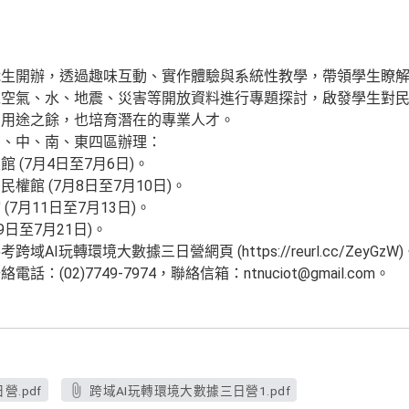
職生開辦，透過趣味互動、實作體驗與系統性教學，帶領學生瞭
以空氣、水、地震、災害等開放資料進行專題探討，啟發學生對
習用途之餘，也培育潛在的專業人才。
北、中、南、東四區辦理：
 (7月4日至7月6日)。
權館 (7月8日至7月10日)。
(7月11日至7月13日)。
9日至7月21日)。
I玩轉環境大數據三日營網頁 (https://reurl.cc/ZeyGzW)
(02)7749-7974，聯絡信箱：ntnuciot@gmail.com。
.pdf
跨域AI玩轉環境大數據三日營1.pdf