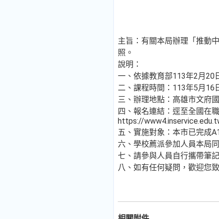
主旨：有關本局辦理「推動中
照。
說明：
一、依據教育部113年2月20日
二、課程時間：113年5月16
三、辦理地點：高雄市文府
四、報名連結：逕至全國在職教
https://www4.inservice.edu
五、實施對象：本市已完成A1
六、學校薦派參加人員本局同
七、請參與人員自行攜帶筆
八、如有任何疑問，歡迎您致電本
相關附件