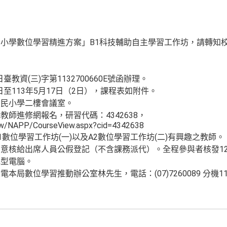
小學數位學習精進方案」B1科技輔助自主學習工作坊，請轉知
臺教資(三)字第1132700660E號函辦理。
日至113年5月17日（2日），課程表如附件。
國民小學二樓會議室。
師進修網報名，研習代碼：4342638，
.tw/NAPP/CourseView.aspx?cid=4342638
數位學習工作坊(一)以及A2數位學習工作坊(二)有興趣之教師。
意核給出席人員公假登記（不含課務派代）。全程參與者核發1
記型電腦。
局數位學習推動辦公室林先生，電話：(07)7260089 分機11