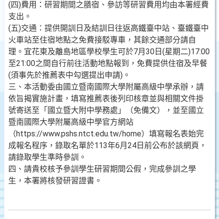
(四)費用：研習期間之膳宿、參訪等研習費用均由本署經費
支出。
(五)交通：提供開訓日及結訓日往返高鐵臺中站、臺鐵臺中
火車站至住宿地點之免費接駁專車，其餘交通部分請自
理。宜花東及離島地區學校學生可於7月30日(星期二)17:00
至21:00之間自行前往活動地點報到，免費提供住宿及早餐
(須事先於推薦表中勾選提出申請)。
三、本活動委由國立暨南國際大學附屬高級中學承辦，請
依旨揭實施計畫，填寫推薦表後列印核章並與相關文件掛
號寄送至「國立暨大附中學務處」（免備文），並至國立
暨南國際大學附屬高級中學官方網站
（https://www.pshs.ntct.edu.tw/home）填寫報名表始完
成報名程序，錄取名單於113年6月24日前公布於該網頁，
請錄取學生準時參訓。
四、請貴校核予參訓學生研習期間公假，完成參訓之學
生，本署將核發研習證書。