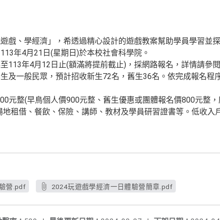
玩遊戲、學經濟」，希透過精心設計的遊戲教案幫助學員學習並
13年4月21日(星期日)於本校社會科學院。
113年4月12日止(額滿將提前截止)，採網路報名，詳情請參閱
生及一般民眾，預計招收新生72名，舊生36名。依完成報名程
000元整(早鳥個人價900元整、舊生優惠或團體報名價800元整，
場地租借、餐飲、保險、講師、教材及學員研習證書等。低收入戶
營.pdf
2024玩遊戲學經濟一日體驗營簡章.pdf