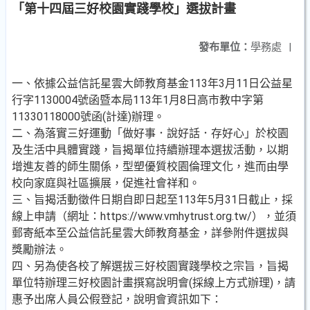
「第十四屆三好校園實踐學校」選拔計畫
發布單位：
學務處
|
一、依據公益信託星雲大師教育基金113年3月11日公益星
行字1130004號函暨本局113年1月8日高市教中字第
11330118000號函(計達)辦理。
二、為落實三好運動「做好事．說好話．存好心」於校園
及生活中具體實踐，旨揭單位持續辦理本選拔活動，以期
增進友善的師生關係，型塑優質校園倫理文化，進而由學
校向家庭與社區擴展，促進社會祥和。
三、旨揭活動徵件日期自即日起至113年5月31日截止，採
線上申請（網址：https://www.vmhytrust.org.tw/），並須
郵寄紙本至公益信託星雲大師教育基金，詳參附件選拔與
獎勵辦法。
四、另為使各校了解選拔三好校園實踐學校之宗旨，旨揭
單位特辦理三好校園計畫撰寫說明會(採線上方式辦理)，請
惠予出席人員公假登記，說明會資訊如下：