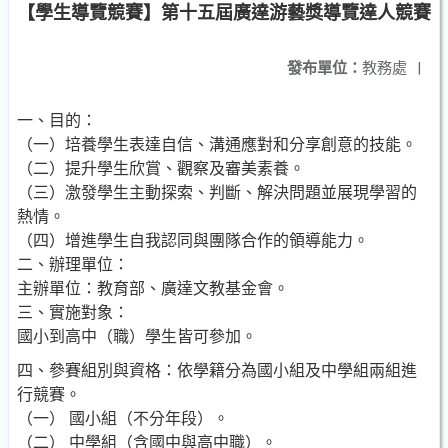
【學生導覽競賽】第十五屆廣達游藝獎導覽達人競賽
發布單位：
教務處
|
一、目的：
（一）培養學生表達自信、溝通應對和分享創意的技能。
（二）提升學生欣賞、觀察及審美素養。
（三）激發學生主動探索、判斷、解決問題並展現學習的
熱情。
（四）增進學生自我認同與團隊合作的領導能力。
二、辦理單位：
主辦單位：教育部、廣達文教基金會。
三、實施對象：
國小到高中（職）學生皆可參加。
四、參賽組別與資格：依學籍分為國小組及中學組兩組進
行競賽。
（一） 國小組（不分年段）。
（二） 中學組（含國中與高中職）。