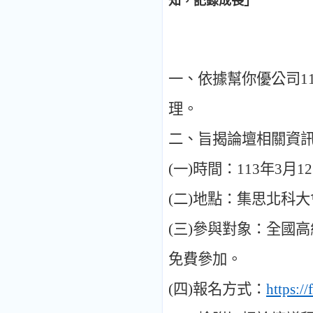
知，記錄成長」
一
、
依據幫你優公司
1
理
。
二
、
旨揭論壇相關資
(
一
)
時間
：
113
年
3
月
12
(
二
)
地點
：
集思北科大
(
三
)
參與對象
：
全國高
免費參加
。
(
四
)
報名方式
：
https: