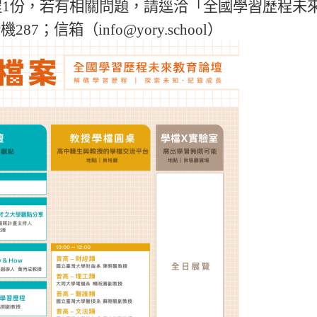
程
1
份
，
若有相關問題
，
請逕洽
「
全國學習歷程未
分機
287
；
信箱
（
info@yory.school
）