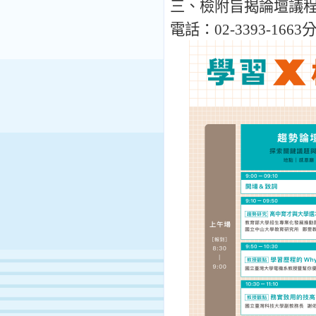
三
、
檢附旨揭論壇議
電話
：
02-3393-1663