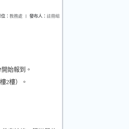
單位：
教務處
|
發布人：
註冊組
分開始報到
。
樓
2
樓
）。