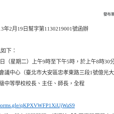
發布
13
年
2
月
19
日幫字第
1130219001
號函辦
訊如下
：
日
（
星期二
）
上午
9
時至下午
5
時
，
於上午
8
時
30
會議中心
（
臺北市大安區忠孝東路三段
1
號億光大
級中等學校校長
、
主任
、
師長
，
全程
//forms.gle/qKPXVWFP1XiUjWaS9