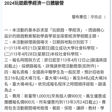
2024玩遊戲學經濟一日體驗營
發布單位：
學務處
|
一、本活動的基本訴求是「玩遊戲、學經濟」，透過精心
設計的遊戲教案幫助學員學習並探索經濟學相關主題。
二、本活動辦理兩個場次，日期與地點分別如下：
(一)113年4月21日(星期日)國立成功大學社會科學院。
(二)113年4月28日(星期日)本校社會科學院。
三、報名時間與方式：即日起至113年4月12日止(額滿將提
前截止)，採網路報名，詳情請參閱活動簡章(如附件)。
四、報名資格：全國高中職學生及一般民眾，預計招收新
生216名(成大場72名，臺大場144名)，舊生84名(成大場36
名，臺大場48名)。依完成報名程序之時間順序錄取，額滿
為止。
五、費用：新臺幣1,000元(早鳥個人價900元、舊生優惠或
團體報名價800元，所有優惠均到113年3月24日截止)，費
用包含活動期間場地租借、餐飲、保險、講師、教材、學