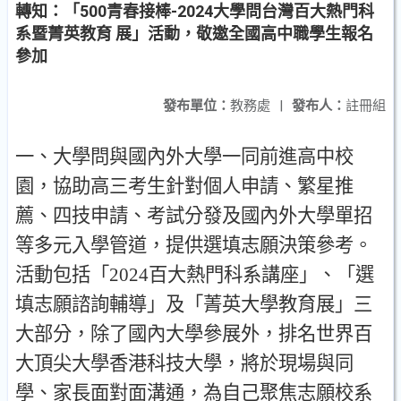
轉知：「500青春接棒-2024大學問台灣百大熱門科
系暨菁英教育 展」活動，敬邀全國高中職學生報名
參加
發布單位：
教務處
|
發布人：
註冊組
一
、
大學問與國內外大學一同前進高中校
園
，
協助高三考生針對個人申請
、
繁星推
薦
、
四技申請
、
考試分發及國內外大學單招
等多元入學管道
，
提供選填志願決策參考
。
活動包括
「
2024
百大熱門科系講座
」、「
選
填志願諮詢輔導
」
及
「
菁英大學教育展
」
三
大部分
，
除了國內大學參展外
，
排名世界百
大頂尖大學香港科技大學
，
將於現場與同
學
、
家長面對面溝通
，
為自己聚焦志願校系