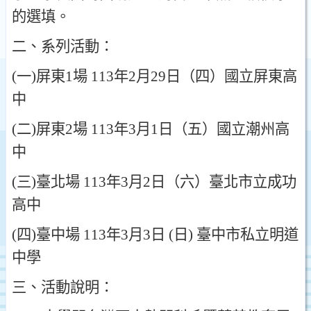
的選填
。
二
、
系列活動
：
(
一
)
屏東
1
場
113
年
2
月
29
日
（
四
）
國立屏東高
中
(
二
)
屏東
2
場
113
年
3
月
1
日
（
五
）
國立潮州高
中
(
三
)
臺北場
113
年
3
月
2
日
（
六
）
臺北市立成功
高中
(
四
)
臺中場
113
年
3
月
3
日
(
日
)
臺中市私立明道
中學
三
、
活動說明
：