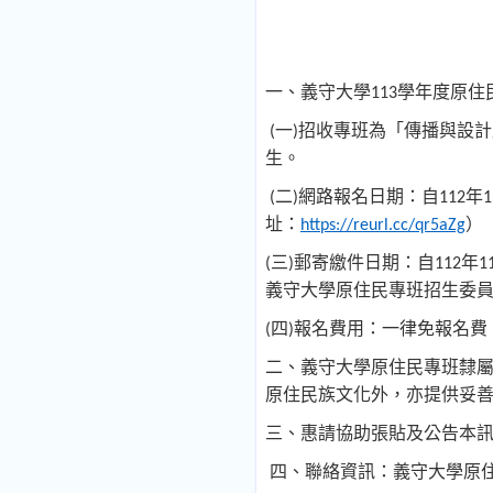
一、義守大學
學年度原住
113
一
招收專班為「傳播與設計
(
)
生。
二
網路報名日期：自
年
(
)
112
1
址：
）
https://reurl.cc/qr5aZg
三
郵寄繳件日期：自
年
(
)
112
1
義守大學原住民專班招生委
四
報名費用：一律免報名費
(
)
二、義守大學原住民專班隸
原住民族文化外，亦提供妥
三、惠請協助張貼及公告本
四、聯絡資訊：義守大學原