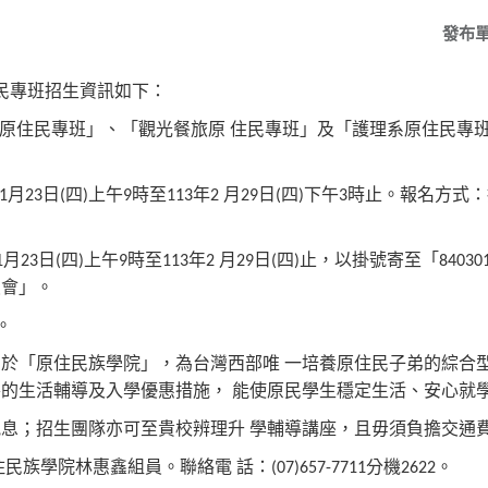
發布
民專班招生資訊如下：
原住民專班」、「觀光餐旅原
住民專班」及「護理系原住民專
月
日
四
上午
時至
年
月
日
四
下午
時止。報名方式：
1
23
(
)
9
113
2
29
(
)
3
月
日
四
上午
時至
年
月
日
四
止，以掛號寄至「
1
23
(
)
9
113
2
29
(
)
84030
員會」。
。
屬於「原住民族學院」，為台灣西部唯
一培養原住民子弟的綜合
善的生活輔導及入學優惠措施，
能使原民學生穩定生活、安心就
訊息；招生團隊亦可至貴校辨理升
學輔導講座，且毋須負擔交通
住民族學院林惠鑫組員。聯絡電
話：
分機
。
(07)657-7711
2622