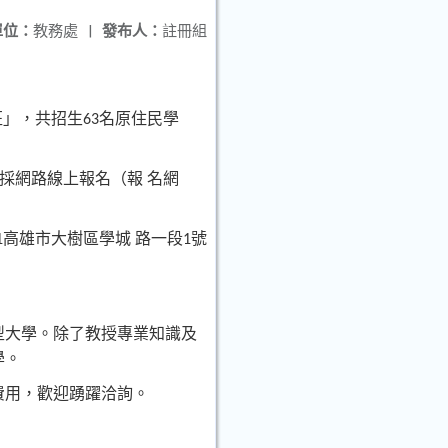
單位：
教務處
|
發布人：
註冊組
班」，共招生
名原住民學
63
採網路線上報名（報
名網
高雄市大樹區學城
路一段
號
1
1
型大學。除了教授專業知識及
學。
費用，歡迎踴躍洽詢。