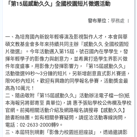
「第15屆感動久久」全國校園短片徵選活動
發布單位：
學務處
|
一、為培育國內新銳年輕導演及影視製作人才，本會與華
碩文教基金會多年來持續共同主辦『感動久久 全國校園短
片徵選』。今年活動邁入第15屆，號召國內在學學生，發
揮年輕學子的影像力與創意力，並希冀打造學生界影片徵
件年度盛事，用影像力發揮影響力，「第15屆感動久久」
活動徵選99秒～3分鐘的短片，另新增創意直式影片賽道，
限90秒內短片，歡迎有興趣的同學報名參賽，活動獎金最
高為10萬元！
二、隨函敬附「第15屆感動久久」活動辦法電子檔一份(紙
本海報另將郵寄至 貴單位)，請 惠予張貼學校公佈欄及學校
官網。前揭相關活動介紹及網路報名請搜尋【感動久久】
臉書粉絲團。如有相關參賽疑問，請逕洽活動專線詢問，
電話：02-2633-2000轉9。
三、本屆特別規劃「影像力校園巡迴座談」，透過邀請影