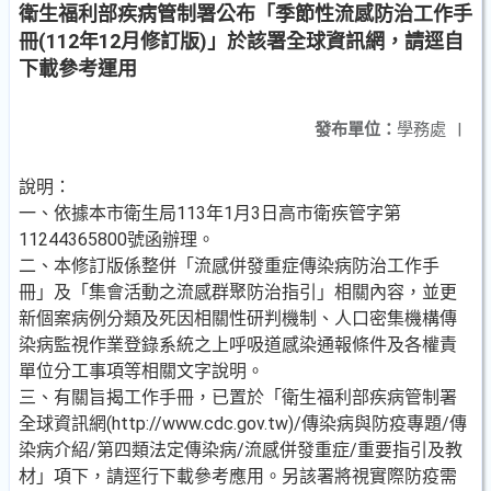
衛生福利部疾病管制署公布「季節性流感防治工作手
冊(112年12月修訂版)」於該署全球資訊網，請逕自
下載參考運用
發布單位：
學務處
|
說明：
一、依據本市衛生局113年1月3日高市衛疾管字第
11244365800號函辦理。
二、本修訂版係整併「流感併發重症傳染病防治工作手
冊」及「集會活動之流感群聚防治指引」相關內容，並更
新個案病例分類及死因相關性研判機制、人口密集機構傳
染病監視作業登錄系統之上呼吸道感染通報條件及各權責
單位分工事項等相關文字說明。
三、有關旨揭工作手冊，已置於「衛生福利部疾病管制署
全球資訊網(http://www.cdc.gov.tw)/傳染病與防疫專題/傳
染病介紹/第四類法定傳染病/流感併發重症/重要指引及教
材」項下，請逕行下載參考應用。另該署將視實際防疫需