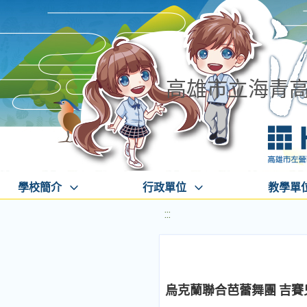
高雄市立海青
學校簡介
行政單位
教學單
:::
烏克蘭聯合芭蕾舞團 吉賽