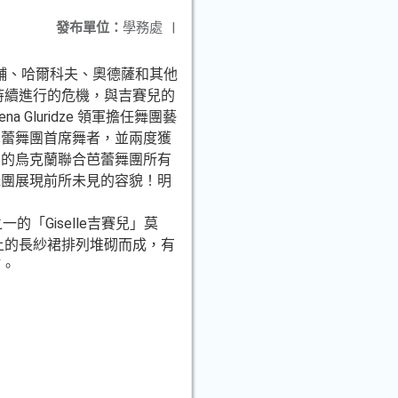
發布單位：
學務處
|
來自基輔、哈爾科夫、奧德薩和其他
持續進行的危機，與吉賽兒的
luridze 領軍擔任舞團藝
芭蕾舞團首席舞者，並兩度獲
力的烏克蘭聯合芭蕾舞團所有
舞團展現前所未見的容貌！明
「Giselle吉賽兒」莫
身上的長紗裙排列堆砌而成，有
巧。