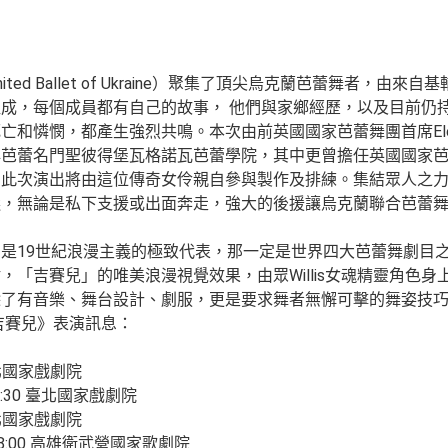
ed Ballet of Ukraine）聚集了頂尖烏克蘭芭蕾舞者，由
成，每個成員都有自己的故事， 他們與家鄉經歷，以及目前仍
憐憫，都產生強烈共鳴。本次由前英國國家芭蕾舞團首席Elena G
典芭蕾名門聖彼得堡瓦格諾瓦芭蕾學院，其中更曾擔任英國國家
。此次演出將由這位傳奇女伶親自參與製作及排練。集結眾人之
選，無論是私下支援或出面奔走，強大的後援讓烏克蘭聯合芭蕾
。
19世紀浪漫主義的極致代表，那一定是世界四大芭蕾舞劇目之一的
，「吉賽兒」的唯美浪漫視覺效果，由眾Willis女魂精靈角色
除了有音樂、舞台設計、劇服，更是要求舞者無懈可擊的舞姿技
吉賽兒》表演訊息：
 臺北國家戲劇院
、19:30 臺北國家戲劇院
 臺北國家戲劇院
0、18:00 高雄衛武營國家歌劇院