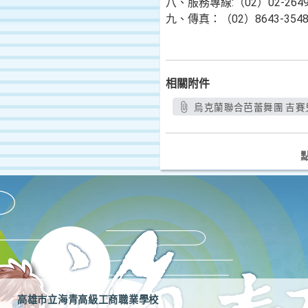
八、服務專線:（02）02-2649-
九、傳真：（02）8643-354
相關附件
烏克蘭聯合芭蕾舞團 吉賽兒
高雄市立海青高級工商職業學校