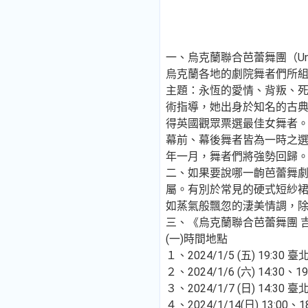
一、烏克蘭聯合芭蕾舞團（Unit
烏克蘭各地的劇院舞者們所組
主題：永恆的愛情、背叛、死亡和
術指導，她出身於知名的古
得英國觀眾票選最佳女舞者
幕前、幕後舞者皆為一時之
年一月，舞者們將強勢回歸
二、如果要說哪一齣芭蕾舞劇是
屬。有別於常見的硬式短紗裙
如蒸氣般飄忽的淒美情調，
三、《烏克蘭聯合芭蕾舞團 
(一)時間地點
１、2024/1/5 (五) 19:30
２、2024/1/6 (六) 14:30
３、2024/1/7 (日) 14:30
４、2024/1/14(日) 13:0