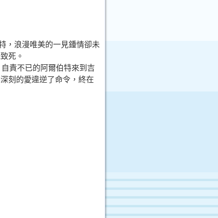
爾伯特，浪漫唯美的一見鍾情卻未
舞致死。
，自責不已的阿爾伯特來到吉
與深刻的愛違逆了命令，終在