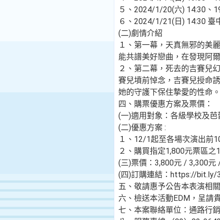
５、2024/1/20(六) 14:
６、2024/1/21(日) 14:
(二)劇情介紹
１、第一幕，天真無邪的美麗少
能共譜美好戀曲，在發現阿
２、第二幕，死去的吉賽兒幻
賽兒墳前悼念，吉賽兒授命
她的守護下保住摯愛的性命
四、購票優惠方案及票價：
(一)適用對象：各級學校及
(二)優惠方案 :
１、12/1起至各場次演出
２、購買指定1,800元票區
(三)票價：3,800元 / 3,300元 / 
(四)訂購連結：https://bit.ly/
五、敬請惠予公告本表演相
六、檢送本活動EDM，呈請
七、本案聯絡單位：通路行