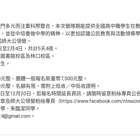
學門多元而注重科際整合，本次營隊期能提供全國高中職學生在
會，並從中培養做中學的精神，以更加認識公民教育與活動領導
屆師大公領營。
日至2月4日，共計5天4夜。
、圖書館校區及林口校區。
學生。
00元整、團體一般報名新臺幣7,500元整。
250元整，名額有限，需附上低收／中低收證明。
20日至12月20日，若報名時間延長資訊，請隨時留意粉絲專頁公
領營粉絲專頁（https://www.facebook.com/ntnucivi
同學、朱臨潔同學。
@gmail.com。