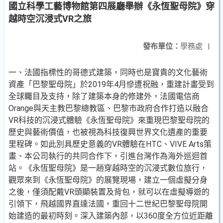
國立科學工藝博物館第四展廳舉辦《永恆聖母院》穿
越時空沉浸式VR之旅
發布單位：
學務處
|
一、法國指標性的哥德式建築，同時也是寶貴的文化藝術
資產「巴黎聖母院」於2019年4月慘遭祝融，重建計畫受到
全球矚目及支持，除了建築本身的修建外，法國電信商
Orange與天主教巴黎總教區、巴黎市政府合作打造以融合
VR科技的沉浸式體驗《永恆聖母院》來重現巴黎聖母院的
歷史與藝術價值，也被視為科技復興世界文化遺產的重要
里程碑。如此別具歷史意義的VR體驗在HTC、VIVE Arts策
畫、本公司執行的共同合作下，引進台灣作為海外巡迴首
站。《永恆聖母院》是一趟穿越時空的沉浸式數位旅行，
觀眾來到《永恆聖母院》的展覽現場，建立一個虛擬分身
之後，僅須配戴VR頭顯裝置及背包，就可以在虛擬導遊的
引領下，飛越國界直達法國，重回十二世紀巴黎聖母院開
始建造的最初時刻。深入建築內部，以360度全方位近距離