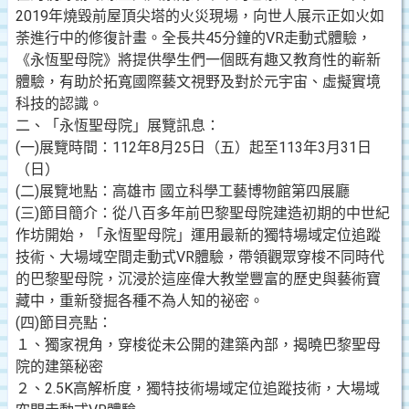
2019年燒毀前屋頂尖塔的火災現場，向世人展示正如火如
荼進行中的修復計畫。全長共45分鐘的VR走動式體驗，
《永恆聖母院》將提供學生們一個既有趣又教育性的嶄新
體驗，有助於拓寬國際藝文視野及對於元宇宙、虛擬實境
科技的認識。
二、「永恆聖母院」展覽訊息：
(一)展覽時間：112年8月25日（五）起至113年3月31日
（日）
(二)展覽地點：高雄市 國立科學工藝博物館第四展廳
(三)節目簡介：從八百多年前巴黎聖母院建造初期的中世紀
作坊開始，「永恆聖母院」運用最新的獨特場域定位追蹤
技術、大場域空間走動式VR體驗，帶領觀眾穿梭不同時代
的巴黎聖母院，沉浸於這座偉大教堂豐富的歷史與藝術寶
藏中，重新發掘各種不為人知的祕密。
(四)節目亮點：
１、獨家視角，穿梭從未公開的建築內部，揭曉巴黎聖母
院的建築秘密
２、2.5K高解析度，獨特技術場域定位追蹤技術，大場域