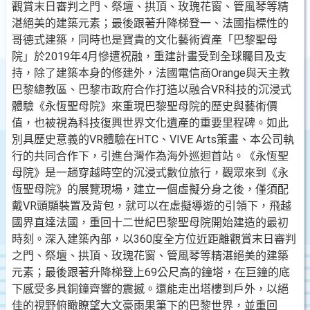
觀賞末日審判之門、祭壇、拱頂、玫瑰花窗、管風琴等精
湛絕美的建築元素；最後跟著升降梯登一、法國指標性的
哥德式建築，同時也是寶貴的文化藝術資產「巴黎聖母
院」於2019年4月慘遭祝融，重建計畫受到全球矚目及支
持，除了建築本身的修建外，法國電信商Orange與天主教
巴黎總教區、巴黎市政府合作打造以融合VR科技的沉浸式
體驗《永恆聖母院》來重現巴黎聖母院的歷史與藝術價
值，也被視為科技復興世界文化遺產的重要里程碑。如此
別具歷史意義的VR體驗在HTC、VIVE Arts策畫、本公司執
行的共同合作下，引進台灣作為海外巡迴首站。《永恆聖
母院》是一趟穿越時空的沉浸式數位旅行，觀眾來到《永
恆聖母院》的展覽現場，建立一個虛擬分身之後，僅須配
戴VR頭顯裝置及背包，就可以在虛擬導遊的引領下，飛越
國界直達法國，重回十二世紀巴黎聖母院開始建造的最初
時刻。深入建築內部，以360度全方位近距離觀賞末日審判
之門、祭壇、拱頂、玫瑰花窗、管風琴等精湛絕美的建築
元素；最後跟著升降梯登上69公尺高的鐘塔，在巨鐘的底
下感受多具銅鐘齊響的震撼。還能走出塔樓到戶外，以絕
佳的視野俯瞰瞭望大文豪雨果筆下的巴黎世界，並重回