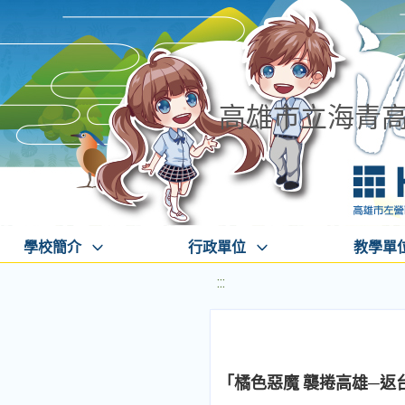
高雄市立海青
學校簡介
行政單位
教學單
:::
「橘色惡魔 襲捲高雄─返