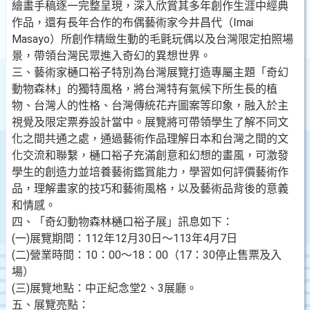
繪畫手稿逐一完整呈現，深入欣賞其多年創作生涯中經典
作品，還有長年合作的布偶藝術家今井昌代（Imai
Masayo）所創作精緻生動的毛氈玩偶以及台灣限定拍照場
景，帶領台灣民眾進入奇幻的異想世界。
三、藝術家樋口裕子特別為台灣展覽打造專屬主題「奇幻
動物森林」的獨特風格，將台灣特有氣候下所生長的植
物、台灣人的性格、台灣傳統花卉圖案等印象，融入於主
視覺及限定票券設計當中。展覽將可帶領學生了解不同文
化之間共通之處，通過藝術作品理解日本和台灣之間的文
化交流和聯繫，樋口裕子充滿創意和幻想的畫風，可激發
學生的創造力並培養藝術鑑賞能力，學習如何評價藝術作
品，理解畫家的技巧和藝術風格，以及藝術品背後的意義
和情感。
四、「奇幻動物森林樋口裕子展」訊息如下：
(一)展覽期間：112年12月30日～113年4月7日
(二)營業時間：10：00～18：00（17：30停止售票及入
場）
(三)展覽地點：中正紀念堂2、3展廳。
五、展覽亮點：