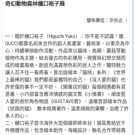
奇幻動物森林樋口裕子展
發布單位：
學務處
|
一、關於樋口裕子（Higuchi Yuko）：你不能不認識！連
GUCCI都慕名前來合作的超人氣畫家、藝術家，以東京為中
心，持續舉辦創作活動，作品常以貓咪、鳥類、蘑菇等動
植物作為主題，結合復古的色彩運用，現實與幻想交錯而
成的繪畫風格，創造充滿異想色彩的迷人之作，獨特魅力
讓人忍不住一看再看。曾出版繪本「貓咪」系列：《世界
上最棒的貓》我們都是最獨特的自己、《沒人要的貓》也
許悲傷的事不一定不好、《開書店的貓》每個相遇都有其
意義、小巧卻富含豐沛情感的圖文集《小情書》、頑皮惹
人愛的奇妙角色物語《GUSTAVE君》、溫暖首部繪本作品
《迷路的貓》…數本經典著作，溫柔細緻的筆觸，治癒了許
多人的心。
二、樋口裕子首次海外大型個展即將來台！展區集結近千
件精選作品，包含繪本創作、海報設計、聯名合作等經典