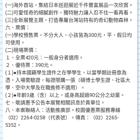
(一)海外首站，集結日本巡迴展近千件豐富展品一次欣賞。
(二)可愛怪奇的細膩創作，獨特魅力讓人忍不住一看再看。
(三)全新展覽主題，打造專屬台灣站特有的奇幻動物森林。
六、票價：
(一)學校預售票，不分大人、小孩皆為300元，平、假日均
可使用。
(二)現場票價：
１、全票420元：一般身分者適用。
２、優待票：390元。
(１)●持本國籍學生證件之在學學生，以當學期註冊章為
憑，入場需驗證，每證限購一張（碩博士學生證、社區大
學、空中大學及在職進修不適用）。
(２)●年齡3歲（含）以上，或身高超過90公分之幼童。
七、敬請惠予公告本展覽相關訊息於貴單位。
八、本案聯絡人：活動推廣部。校園優惠票服務專線
（02）2264-0258（代表號）。傳真：（02）2265-
5352。