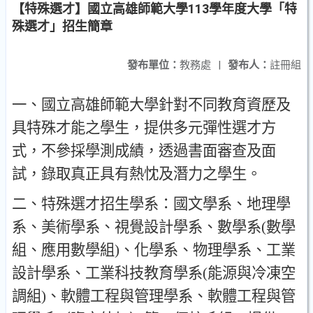
【特殊選才】國立高雄師範大學113學年度大學「特
殊選才」招生簡章
發布單位：
教務處
|
發布人：
註冊組
一
、
國立高雄師範大學針對不同教育資歷及
具特殊才能之學生
，
提供多元彈性選才方
式
，
不參採學測成績
，
透過書面審查及面
試
，
錄取真正具有熱忱及潛力之學生
。
二
、
特殊選才招生學系
：
國文學系
、
地理學
系
、
美術學系
、
視覺設計學系
、
數學系
(
數學
組
、
應用數學組
)
、
化學系
、
物理學系
、
工業
設計學系
、
工業科技教育學系
(
能源與冷凍空
調組
)
、
軟體工程與管理學系
、
軟體工程與管