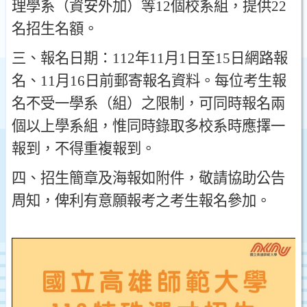
理學系
（
資安外加
）
等
12
個校系組
，
提供
22
名招生名額
。
三
、
報名日期
：
112
年
11
月
1
日至
15
日網路報
名
、
11
月
16
日前郵寄報名資料
。
每位考生報
名不受一學系
（
組
）
之限制
，
可同時報名兩
個以上學系組
，
惟同時錄取多校系時應擇一
報到
，
不得重複報到
。
四
、
招生簡章及海報如附件
，
敬請協助公告
周知
，
俾利有意願報考之考生報名參加
。