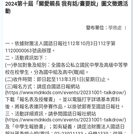
2024第十屆「關愛親長 我有話/畫要說」圖文徵選活
動
發布單位：
學務處
|
一、依據財團法人國語日報社112年10月3日112字第
1120000063號函辦理。
二、活動資訊如下：
(一)參加對象及組別：全國各公私立國民中學及高級中等學
校在校學生，分為國中組及高中(職)組。
(二)收件時間：即日起至113年3月1日(星期日)止。
(三)報名方式：請逕自國語日報網站
(https://www.mdnkids.com/events/20231001-talkdrow/)
下載「報名表及授權書」，並以電腦打字詳填基本資料
後，將報名表連同參賽作品，以掛號郵寄至國語日報社。
三、活動詳細資訊，請參閱國語日報社網站
(https://www.mdnkids.com/events/20231001-talkdrow/)
及「中學生報臉書」；如有疑義，請逕洽財團法人國語日
報社蔣秀娟小姐(電話：02-23921133，分機1339；信箱：