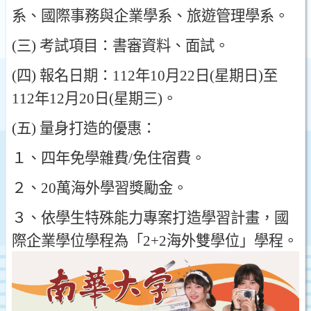
系
、
國際事務與企業學系
、
旅遊管理學系
。
(
三
)
考試項目
：
書審資料
、
面試
。
(
四
)
報名日期
：
112
年
10
月
22
日
(
星期日
)
至
112
年
12
月
20
日
(
星期三
)
。
(
五
)
量身打造的優惠
：
１、
四年免學雜費
/
免住宿費
。
２、20
萬海外學習獎勵金
。
３、
依學生特殊能力專案打造學習計畫
，
國
際企業學位學程為
「
2+2
海外雙學位
」
學程
。