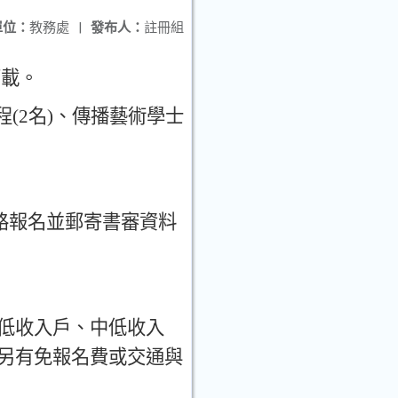
單位：
教務處
|
發布人：
註冊組
下載
。
程
(2
名
)
、
傳播藝術學士
路報名並郵寄書審資料
低收入戶
、
中低收入
另有免報名費或交通與