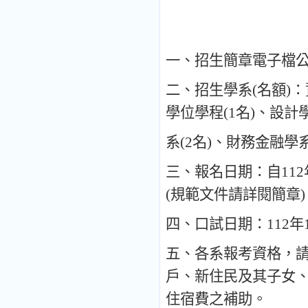
一、招生簡章電子檔
二
、
招生學系
(
名額
)
：
學位學程
(1
名
)
、
設計
系
(2
名
)
、
財務金融學
三
、
報名日期
：
自
112
(
規範文件請詳閱簡章
)
四
、
口試日期
：
112
年
五
、
各系報考資格
，
戶
、
新住民及其子女
住宿費之補助
。