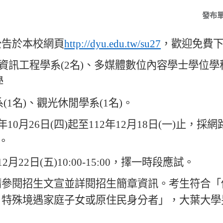
發布
公告於本校網頁
http://dyu.edu.tw/su27
，
歡迎免費
資訊工程學系
(2
名
)
、
多媒體數位內容學士學位學
學
系
(1
名
)
、
觀光休閒學系
(1
名
)
。
年
10
月
26
日
(
四
)
起至
112
年
12
月
18
日
(
一
)
止
，
採網
。
12
月
22
日
(
五
)10:00-15:00
，
擇一時段應
試
。
請參閱招生文宣並詳閱招生簡章資訊
。
考生符合
「
、
特殊境遇家庭子女或原住民身分者
」，
大葉大學