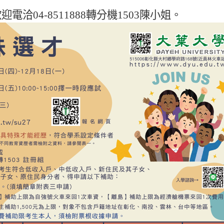
歡迎電洽
04-8511888
轉分機
1503
陳小姐
。