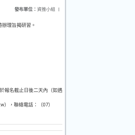
發布單位：
資推小組
|
特辦理旨揭研習。
名，本局將於報名截止日後二天內（如遇
.tw），聯絡電話：（07）