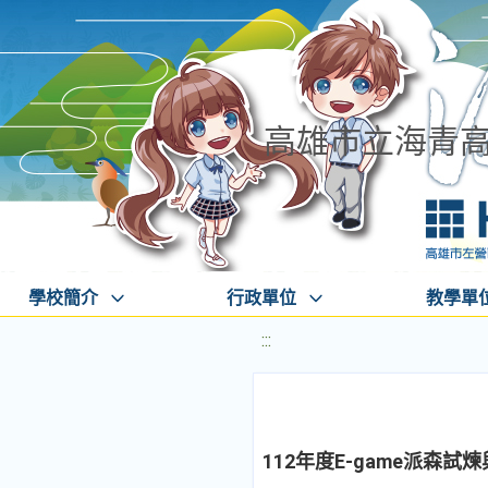
高雄市立海青
學校簡介
行政單位
教學單
:::
112年度E-game派森