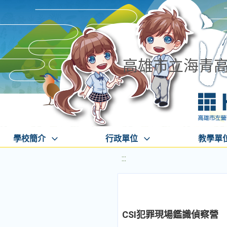
高雄市立海青
學校簡介
行政單位
教學單
:::
CSI犯罪現場鑑識偵察營