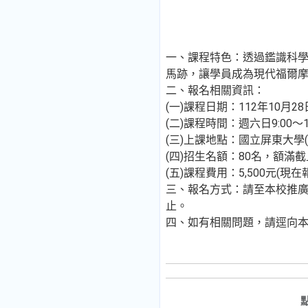
一、課程特色：透過鑑識科
馬跡，讓學員成為現代福爾
二、報名相關資訊：
(一)課程日期：112年10月28
(二)課程時間：週六日9:00～1
(三)上課地點：國立屏東大學
(四)招生名額：80名，額滿
(五)課程費用：5,500元(
三、報名方式：請至本校推廣教育
止。
四、如有相關問題，請逕向本校推