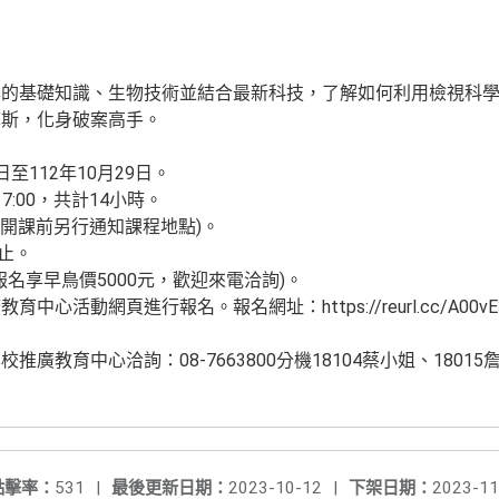
學的基礎知識、生物技術並結合最新科技，了解如何利用檢視科
摩斯，化身破案高手。
日至112年10月29日。
7:00，共計14小時。
(開課前另行通知課程地點)。
截止。
現在報名享早鳥價5000元，歡迎來電洽詢)。
中心活動網頁進行報名。報名網址：https://reurl.cc/A0
廣教育中心洽詢：08-7663800分機18104蔡小姐、18015
點擊率：
531
|
最後更新日期：
2023-10-12
|
下架日期：
2023-11