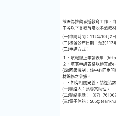
該署為推動孝道教育工作，自
中等以下各教育階段孝道教材
(一)申請時間：112年10月
(二)核發公布日期：預於11
(三)申請方式：
１、填報線上申請表單（https://
２、填寫申請表格以傳真或e-
(四)回饋機制：該中心同步開放填
材編修之參據。
四、如有相關疑義，請逕洽
(一)聯絡人：蔡專案助理。
(二)聯絡電話：（07）76138
(三)電子信箱：505@tea.nknush