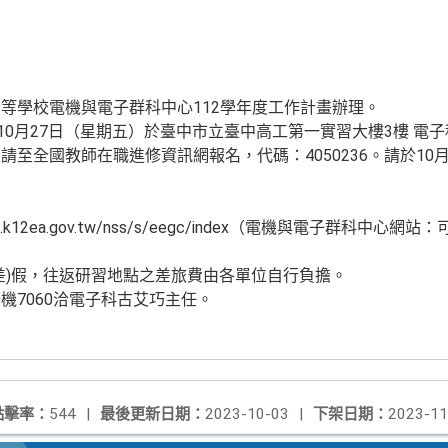
等學校電機與電子群科中心112學年度工作計畫辦理。
10月27日（星期五）於臺中市立臺中高工第一實習大樓3樓 電子
至全國教師在職進修資訊網報名，代碼：4050236。請於10月6
。
du.k12ea.gov.tw/nss/s/eegc/index（電機與電子群科
差)假，往返研習地點之差旅費由各單位自行負擔。
8分機7060洽電子科古艾巧主任。
點擊率：
544
|
最後更新日期：
2023-10-03
|
下架日期：
2023-11