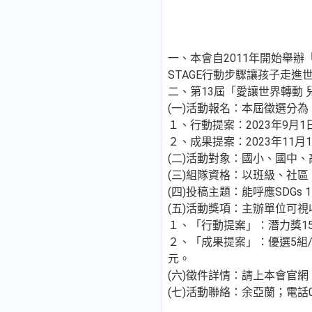
一、本會自2011年開始舉
STAGE行動步驟讓孩子走
二、第13屆「愛讓世界轉動
(一)活動報名：本屆徵選分
１、行動提案：2023年9月1日 
２、成果提案：2023年11月1日
(二)活動對象：國小、國中、
(三)組隊資格：以班級、社
(四)投稿主題：能呼應SDG
(五)活動獎項：主辦單位可
１、「行動提案」：潛力獎15組/
２、「成果提案」：優選5組/獎金
元。
(六)徵件詳情：請上本會官網：htt
(七)活動聯絡：余亞蘭；電話02-210