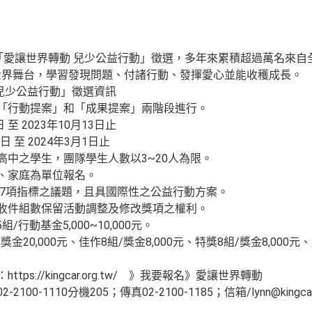
辦「愛讓世界轉動 兒少公益行動」徵選，多年來累積超過萬名來
進世界舞台，學習發現問題、付諸行動、發揮愛心並能收穫成長。
 兒少公益行動」徵選資訊
為「行動提案」和「成果提案」兩階段進行。
至 2023年10月13日止
 至 2024年3月1日止
高中之學生，團隊學生人數以3~20人為限。
區、家庭為單位報名。
s 17項指標之議題，且具國際性之公益行動方案。
視收件組數保留活動調整及修改獎項之權利。
行動基金5,000~10,000元。
20,000元、佳作8組/獎金8,000元、特獎8組/獎金8,000元、
ps://kingcar.org.tw/ 》我要報名》愛讓世界轉動
0-1110分機205；傳真02-2100-1185；信箱/lynn@kingcar.