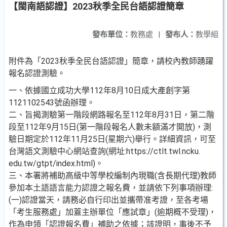
【閩南語認證】2023秋季全民台語認證簡章
發布單位：
教務處
|
發布人：
教學組
附件為「2023秋季全民台語認證」簡章，請校內教師踴躍
報名認證測驗。
一、依據國立成功大學112年8月10日成大產創字第
1121102543號函辦理。
二、旨揭測驗第一階段網路報名至112年8月31日，第二階
段至112年9月15日(第一階段報名人數未額滿才開放)，測
驗日期定於112年11月25日(星期六)舉行。詳細資訊，可至
台灣語文測驗中心網站查詢(網址:https://ctlt.twl.ncku.
edu.tw/gtpt/index.html)。
三、本署將補助高級中等學校編制內現職(含長期代理)教師
參加本土語語言能力認證之報名費，並請依下列事項辦理:
(一)認證當天，請務必自行印出並攜帶准考證，至各考場
「考生服務處」加蓋主辦單位「應試章」(逾期概不受理)，
作為申領「認證報名費」補助之依據；該證明，事後不予