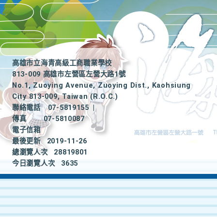
高雄市立海青高級工商職業學校
813-009 高雄市左營區左營大路1號
No.1, Zuoying Avenue, Zuoying Dist., Kaohsiung
City 813-009, Taiwan (R.O.C.)
聯絡電話
07-5819155
|
傳真
07-5810087
電子信箱
最後更新
2019-11-26
總瀏覽人次
28819801
今日瀏覽人次
3635