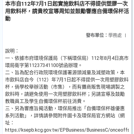
本市自112年7月1日起實施飲料店不得提供塑膠一次
用飲料杯，請貴校宣導周知並鼓勵響應自備環保杯活
動
發布單位：
學務處
|
說明：
一、依據市府環境保護局（下稱環保局）112年8月4日高市
環局衛字第11237341100號函辦理。
二、旨為配合行政院環境保護署源頭減量及減塑政策，本
市飲料店自今（112）年7月1日起不得提供一次用塑膠飲料
杯，倘學校舉辦活動（市集），而有攤商販售現場調製之
飲料時，請避免使用一次用塑膠飲料杯；另請宣導及鼓勵
教職員工及學生自備環保杯前往消費。
三、另為響應旨揭活動，環保局推出「自備環保杯雄優惠
系列活動」，詳情請參閱附件圖卡及環保局官方網站（網
址：
https://ksepb.kcg.gov.tw/EPBusiness/BusinessC/onceoffs